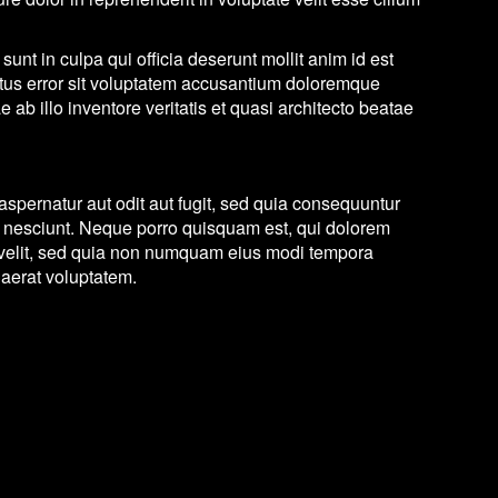
unt in culpa qui officia deserunt mollit anim id est
atus error sit voluptatem accusantium doloremque
ab illo inventore veritatis et quasi architecto beatae
spernatur aut odit aut fugit, sed quia consequuntur
i nesciunt. Neque porro quisquam est, qui dolorem
i velit, sed quia non numquam eius modi tempora
aerat voluptatem.