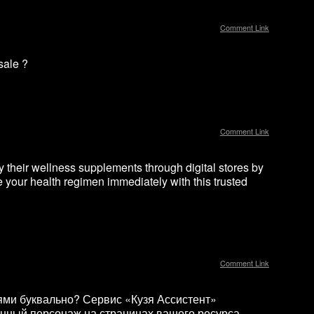
Comment Link
sale ?
Comment Link
y their wellness supplements through digital stores by
te your health regimen immediately with this trusted
Comment Link
лями буквально? Сервис «Кузя Ассистент»
нный персонаж на страницах вашего ресурса