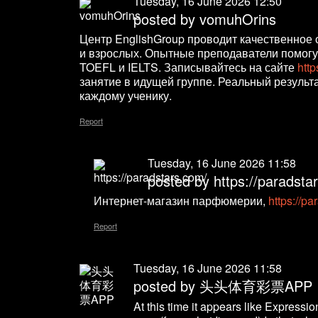
Tuesday, 16 June 2026 12:50
posted by vomuhOrins
Центр EnglishGroup проводит качественное 
и взрослых. Опытные преподаватели помогут
TOEFL и IELTS. Записывайтесь на сайте
http
занятие в идущей группе. Реальный результ
каждому ученику.
Report
Tuesday, 16 June 2026 11:58
posted by
https://paradsta
Интернет-магазин парфюмерии,
https://p
Report
Tuesday, 16 June 2026 11:58
posted by
头头体育彩票APP
At this time it appears like Expressio