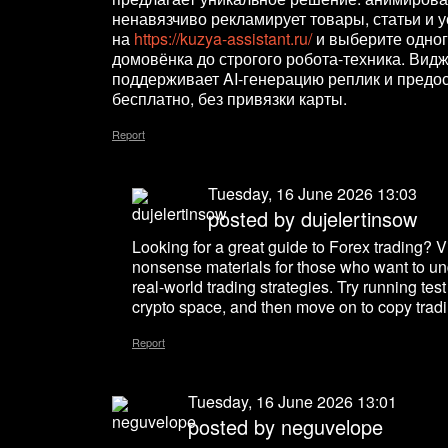
ненавязчиво рекламирует товары, статьи и 
на
https://kuzya-assistant.ru/
и выберите одног
домовёнка до строгого робота-техника. Видж
поддерживает AI-генерацию реплик и предо
бесплатно, без привязки карты.
Report
Tuesday, 16 June 2026 13:03
posted by dujelertinsow
Looking for a great guide to Forex trading? V
nonsense materials for those who want to un
real-world trading strategies. Try running test
crypto space, and then move on to copy tradin
Report
Tuesday, 16 June 2026 13:01
posted by neguvelope