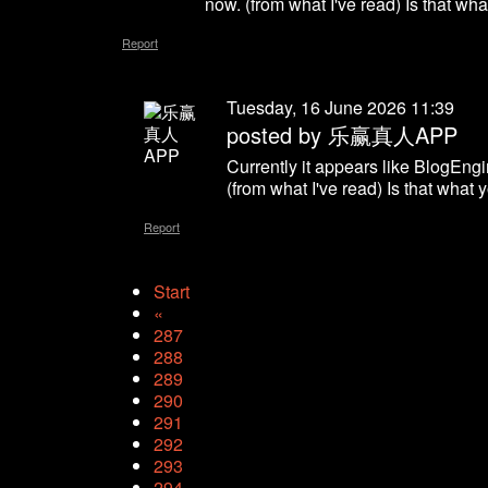
now. (from what I've read) Is that wh
Report
Tuesday, 16 June 2026 11:39
posted by
乐赢真人APP
Currently it appears like BlogEngi
(from what I've read) Is that what 
Report
Start
«
287
288
289
290
291
292
293
294