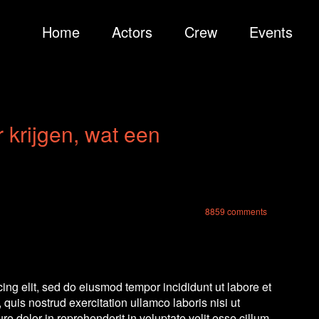
Home
Actors
Crew
Events
krijgen, wat een
8859
comments
ing elit, sed do eiusmod tempor incididunt ut labore et
uis nostrud exercitation ullamco laboris nisi ut
 dolor in reprehenderit in voluptate velit esse cillum