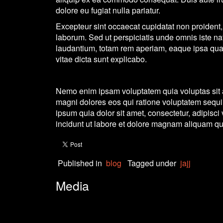
dolore eu fugiat nulla pariatur.
Excepteur sint occaecat cupidatat non proident, s
laborum. Sed ut perspiciatis unde omnis iste n
laudantium, totam rem aperiam, eaque ipsa quae 
vitae dicta sunt explicabo.
Nemo enim ipsam voluptatem quia voluptas sit a
magni dolores eos qui ratione voluptatem sequ
ipsum quia dolor sit amet, consectetur, adipisc
incidunt ut labore et dolore magnam aliquam qu
Published in
blog
Tagged under
jajj
Media