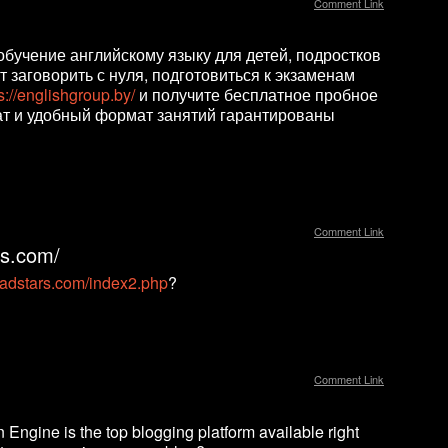
Comment Link
обучение английскому языку для детей, подростков
 заговорить с нуля, подготовиться к экзаменам
s://englishgroup.by/
и получите бесплатное пробное
ат и удобный формат занятий гарантированы
Comment Link
rs.com/
aradstars.com/index2.php
?
Comment Link
n Engine is the top blogging platform available right